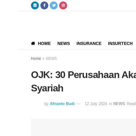
HOME
NEWS
INSURANCE
INSURTECH
Home
NEWS
OJK: 30 Perusahaan Aka
Syariah
by
Afrianto Budi
12 July 2024
in
NEWS
Read