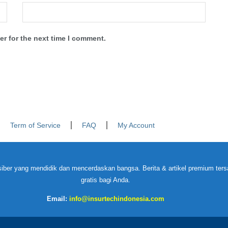
r for the next time I comment.
Term of Service
FAQ
My Account
iber yang mendidik dan mencerdaskan bangsa. Berita & artikel premium tersa
gratis bagi Anda.
Email:
info@insurtechindonesia.com