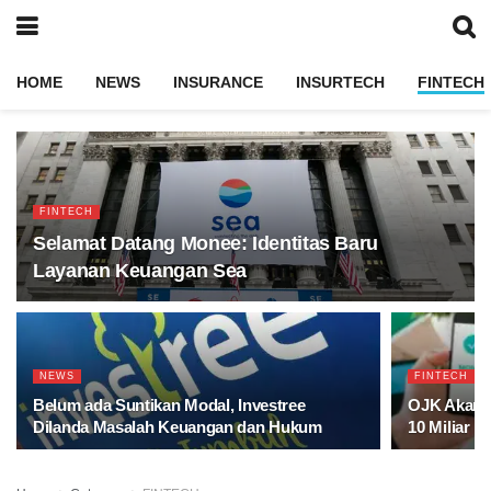
HOME
NEWS
INSURANCE
INSURTECH
FINTECH
FINTECH
Selamat Datang Monee: Identitas Baru
Layanan Keuangan Sea
NEWS
FINTECH
Belum ada Suntikan Modal, Investree
OJK Akan N
Dilanda Masalah Keuangan dan Hukum
10 Miliar