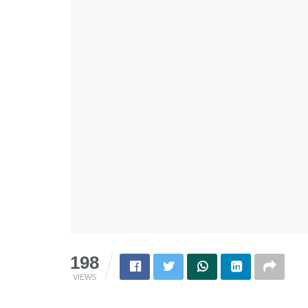
198
VIEWS