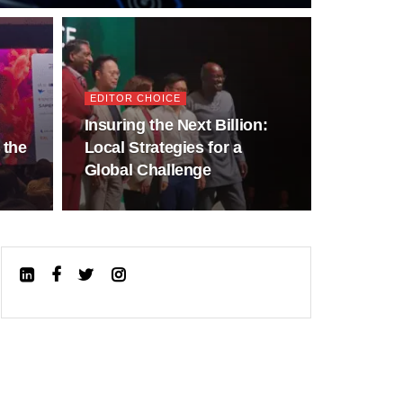
EDITOR CHOICE
Insuring the Next Billion:
 the
Local Strategies for a
Global Challenge