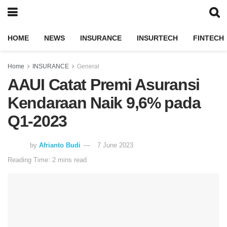
HOME
NEWS
INSURANCE
INSURTECH
FINTECH
Home
INSURANCE
General
AAUI Catat Premi Asuransi
Kendaraan Naik 9,6% pada
Q1-2023
by
Afrianto Budi
7 June 2023
Reading Time: 2 mins read