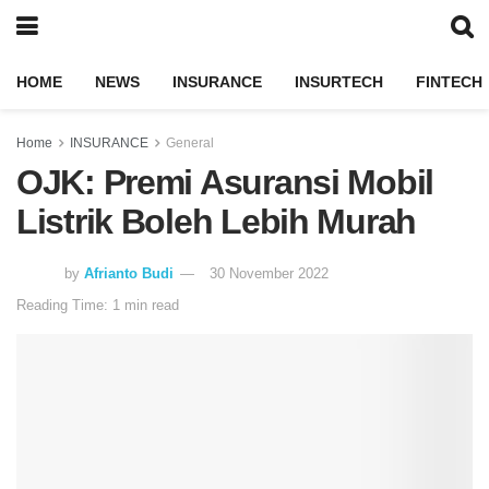
HOME
NEWS
INSURANCE
INSURTECH
FINTECH
Home
INSURANCE
General
OJK: Premi Asuransi Mobil
Listrik Boleh Lebih Murah
by
Afrianto Budi
30 November 2022
Reading Time: 1 min read