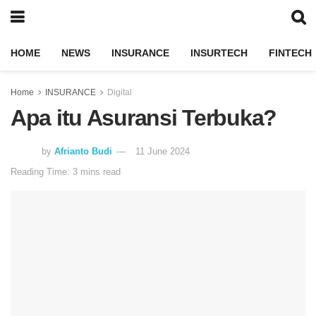
HOME
NEWS
INSURANCE
INSURTECH
FINTECH
Home
INSURANCE
Digital
Apa itu Asuransi Terbuka?
by
Afrianto Budi
11 June 2024
Reading Time: 3 mins read