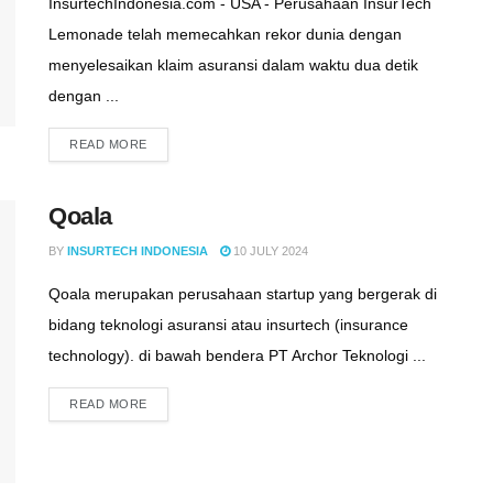
InsurtechIndonesia.com - USA - Perusahaan InsurTech
Lemonade telah memecahkan rekor dunia dengan
menyelesaikan klaim asuransi dalam waktu dua detik
dengan ...
READ MORE
Qoala
BY
INSURTECH INDONESIA
10 JULY 2024
Qoala merupakan perusahaan startup yang bergerak di
bidang teknologi asuransi atau insurtech (insurance
technology). di bawah bendera PT Archor Teknologi ...
READ MORE