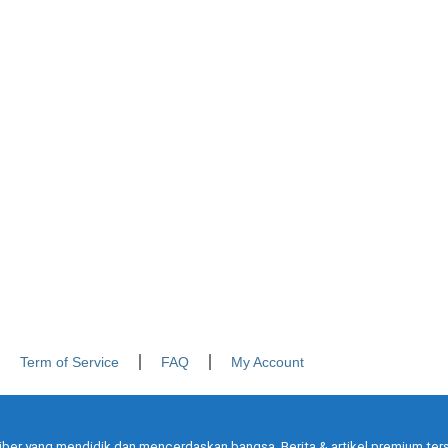
Term of Service
FAQ
My Account
iber yang mendidik dan mencerdaskan bangsa. Berita & artikel premium ters