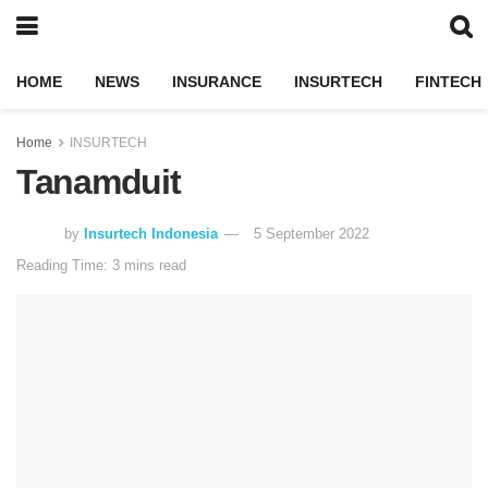
HOME
NEWS
INSURANCE
INSURTECH
FINTECH
Home
INSURTECH
Tanamduit
by
Insurtech Indonesia
5 September 2022
Reading Time: 3 mins read