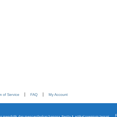
m of Service
FAQ
My Account
g mendidik dan mencerdaskan bangsa. Berita & artikel premium tersaji