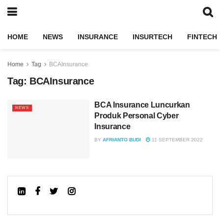
HOME
NEWS
INSURANCE
INSURTECH
FINTECH
Home
Tag
BCAInsurance
Tag:
BCAInsurance
BCA Insurance Luncurkan
NEWS
Produk Personal Cyber
Insurance
BY
AFRIANTO BUDI
11 SEPTEMBER 2022