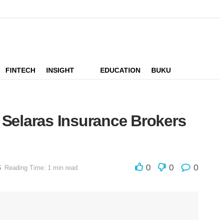
FINTECH
INSIGHT
EDUCATION
BUKU
 Selaras Insurance Brokers
0
0
0
S
Reading Time: 1 min read