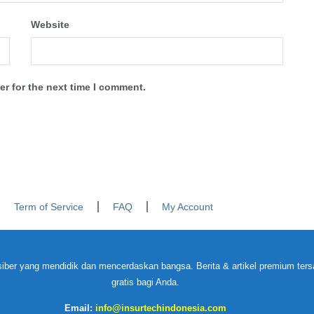
Website
r for the next time I comment.
Term of Service
FAQ
My Account
iber yang mendidik dan mencerdaskan bangsa. Berita & artikel premium tersa
gratis bagi Anda.
Email:
info@insurtechindonesia.com