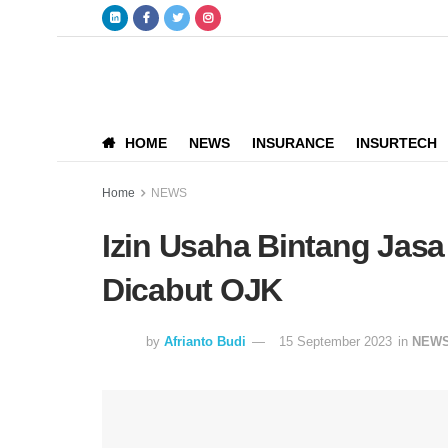
HOME
NEWS
INSURANCE
INSURTECH
Home
NEWS
Izin Usaha Bintang Jasa
Dicabut OJK
by
Afrianto Budi
15 September 2023
in
NEW