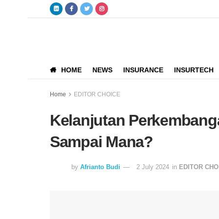
HOME
NEWS
INSURANCE
INSURTECH
Home
EDITOR CHOICE
Kelanjutan Perkembang
Sampai Mana?
by
Afrianto Budi
2 July 2024
in
EDITOR CHO