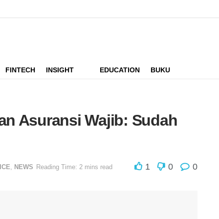
FINTECH
INSIGHT
EDUCATION
BUKU
an Asuransi Wajib: Sudah
1
0
0
ICE
,
NEWS
Reading Time: 2 mins read