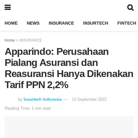
HOME
NEWS
INSURANCE
INSURTECH
FINTECH
Home
INSURANCE
Apparindo: Perusahaan
Pialang Asuransi dan
Reasuransi Hanya Dikenakan
Tarif PPN 2,2%
by
Insurtech Indonesia
13 September 2022
Reading Time: 1 min read